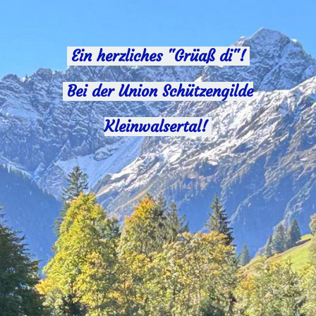
Ein herzliches "Grüaß di"!
Bei der Union Schützengilde
Kleinwalsertal!