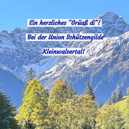
Ein herzliches "Grüaß di"!
Bei der Union Schützengilde
Kleinwalsertal!