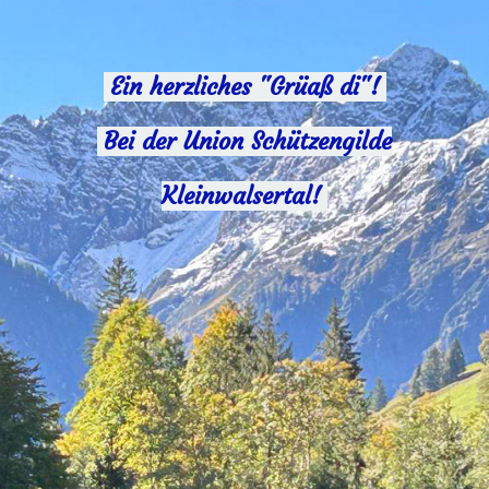
Ein herzliches "Grüaß di"!
Bei der Union Schützengilde
Kleinwalsertal!