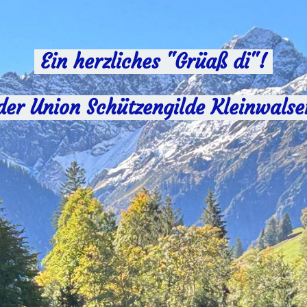
Ein herzliches "Grüaß di"!
der Union Schützengilde Kleinwalse