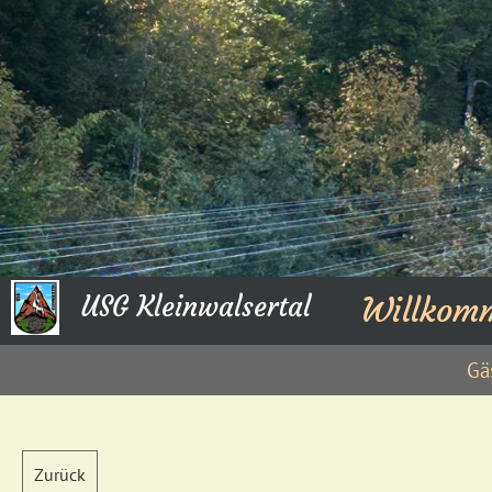
USG Kleinwalsertal
Willkom
Gä
Zurück