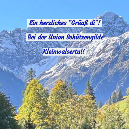
Ein herzliches "Grüaß di"!
Bei der Union Schützengilde
Kleinwalsertal!