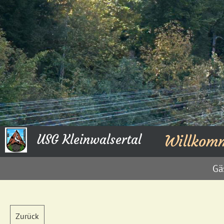
USG Kleinwalsertal
Willkom
Gä
Zurück