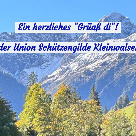
Ein herzliches "Grüaß di"!
der Union Schützengilde Kleinwalse