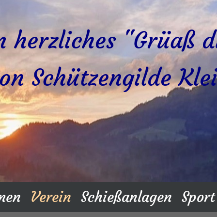
n herzliches "Grüaß d
on Schützengilde Kle
men
Verein
Schießanlagen
Sport