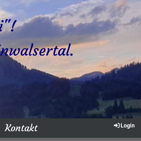
i"!
inwalsertal.
Kontakt
Login