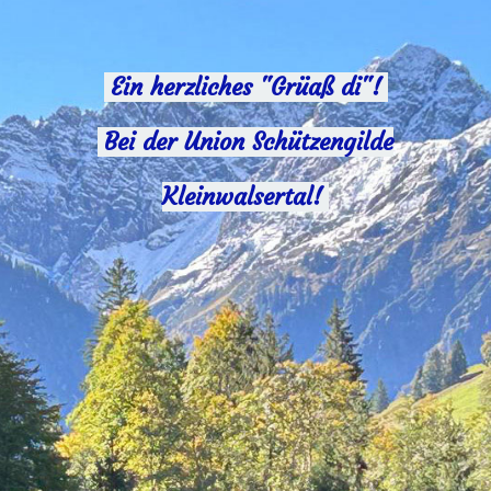
Ein herzliches "Grüaß di"!
Bei der Union Schützengilde
Kleinwalsertal!